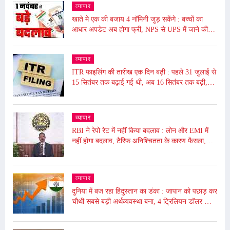
व्यापार
खाते मे एक की बजाय 4 नॉमिनी जुड़ सकेंगे : बच्चों का
आधार अपडेट अब होगा फ्री, NPS से UPS में जाने की
समय सीमा बढ़ी, जाने आज से ये हुए बदलाव
व्यापार
ITR फाइलिंग की तारीख एक दिन बढ़ी : पहले 31 जुलाई से
15 सितंबर तक बढ़ाई गई थी, अब 16 सितंबर तक बढ़ी,
ढाई घंटे बंद रहेगा पोर्टल बंद
व्यापार
RBI ने रेपो रेट में नहीं किया बदलाव : लोन और EMI में
नहीं होगा बदलाव, टैरिफ अनिश्चितता के कारण फैसला,
5.50% पर बरकरार रखा
व्यापार
दुनिया में बज रहा हिंदुस्तान का डंका : जापान को पछाड़ कर
चौथी सबसे बड़ी अर्थव्यवस्था बना, 4 ट्रिलियन डॉलर की
अर्थव्यवस्था