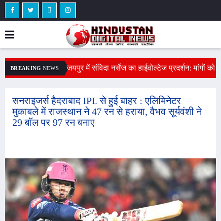
सेप्टिक टैंक की खुदाई के दौरान हादसा : सीकर में
व
BREAKING
NEWS
जयपुर में संविदा नर्सेज का हाईवोल्टेज प्रदर्शन: मांगों को
मिट्टी धंसने से एक मजदूर मिट्टी में दबा, 40 लोगों की
प
लेकर 3 नर्सेज पानी की टंकी पर चढ़े, आत्महत्या की
टीम रेस्क्यू में जुटी
चेतावनी दी, पेट्रोल से भरी बोतल दिखाई
ज
सनराइजर्स हैदराबाद IPL से हुई बाहर : एलिमिनेटर
मुकाबले में राजस्थान ने 47 रन से हराया, वैभव सूर्यवंशी ने
29 बॉल पर 97 रन बनाए