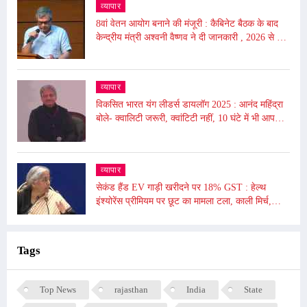
व्यापार
8वां वेतन आयोग बनाने की मंजूरी : कैबिनेट बैठक के बाद
केन्द्रीय मंत्री अश्वनी वैष्णव ने दी जानकारी , 2026 से लागू
होगा
व्यापार
विकसित भारत यंग लीडर्स डायलॉग 2025 : आनंद महिंद्रा
बोले- क्वालिटी जरूरी, क्वांटिटी नहीं, 10 घंटे में भी आप
दुनिया बदल सकते हैं
व्यापार
सेकंड हैंड EV गाड़ी खरीदने पर 18% GST : हेल्थ
इंश्योरेंस प्रीमियम पर छूट का मामला टला, काली मिर्च,
किशमिश को दी गई छूट
Tags
Top News
rajasthan
India
State