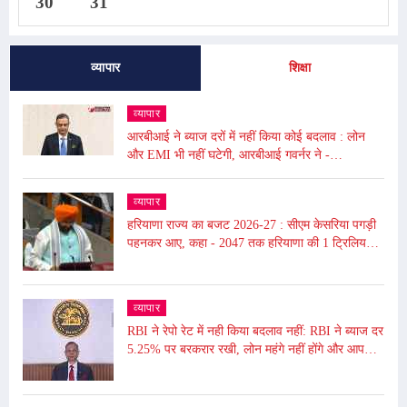
30
31
व्यापार
शिक्षा
व्यापार
आरबीआई ने ब्याज दरों में नहीं किया कोई बदलाव : लोन
और EMI भी नहीं घटेगी, आरबीआई गवर्नर ने -
अंतरराष्ट्रीय बाजार में उथल-पुथल के चलते महंगाई बढ़ी
व्यापार
हरियाणा राज्य का बजट 2026-27 : सीएम केसरिया पगड़ी
पहनकर आए, कहा - 2047 तक हरियाणा की 1 ट्रिलियन
डॉलर की इकॉनमी का लक्ष्य
व्यापार
RBI ने रेपो रेट में नही किया बदलाव नहीं: RBI ने ब्याज दर
5.25% पर बरकरार रखी, लोन महंगे नहीं होंगे और आपकी
EMI भी नहीं बढ़ेगी