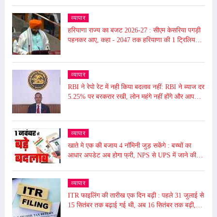
अंतरराष्ट्रीय बाजार में उथल-पुथल के चलते महंगाई बढ़ी
व्यापार
हरियाणा राज्य का बजट 2026-27 : सीएम केसरिया पगड़ी
पहनकर आए, कहा - 2047 तक हरियाणा की 1 ट्रिलियन
डॉलर की इकॉनमी का लक्ष्य
व्यापार
RBI ने रेपो रेट में नही किया बदलाव नहीं: RBI ने ब्याज दर
5.25% पर बरकरार रखी, लोन महंगे नहीं होंगे और आपकी
EMI भी नहीं बढ़ेगी
व्यापार
खाते मे एक की बजाय 4 नॉमिनी जुड़ सकेंगे : बच्चों का
आधार अपडेट अब होगा फ्री, NPS से UPS में जाने की
समय सीमा बढ़ी, जाने आज से ये हुए बदलाव
व्यापार
ITR फाइलिंग की तारीख एक दिन बढ़ी : पहले 31 जुलाई से
15 सितंबर तक बढ़ाई गई थी, अब 16 सितंबर तक बढ़ी,
ढाई घंटे बंद रहेगा पोर्टल बंद