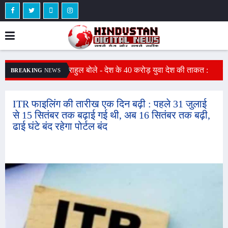
 केंद्र का शुभारंभ :
राहुल बोले - देश के 40 करोड़ युवा देश की ताकत :
ज
BREAKING
NEWS
ा सिस्टम, अब विदेशियों
राहुल गांधी ने रील को नशा बताया, बोले - 1,000 युवाओं
ल
में से सिर्फ 12 को ही नौकरी
च
ITR फाइलिंग की तारीख एक दिन बढ़ी : पहले 31 जुलाई
से 15 सितंबर तक बढ़ाई गई थी, अब 16 सितंबर तक बढ़ी,
ढाई घंटे बंद रहेगा पोर्टल बंद