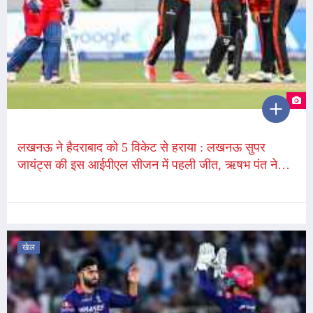
लखनऊ ने हैदराबाद को 5 विकेट से हराया : लखनऊ सुपर
जायंट्स की इस आईपीएल सीजन में पहली जीत, ऋषभ पंत ने
नाबाद 68 रन बनाए
खेल