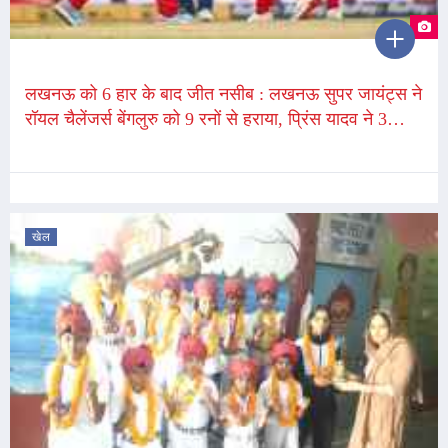
लखनऊ को 6 हार के बाद जीत नसीब : लखनऊ सुपर जायंट्स ने
रॉयल चैलेंजर्स बेंगलुरु को 9 रनों से हराया, प्रिंस यादव ने 3
विकेट झटके
खेल