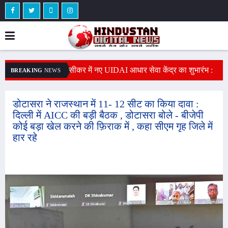
तेज रफ्तार बोलेरो का
सीकर में नए UIDAI आधार सेवा केंद्र का शुभारंभ :
र
BREAKING
NEWS
च्चा 50 मीटर दूर जा
फॉरेन इमिग्रेशन पोर्टल से जुड़ा सिस्टम, अब विदेशियों
र
पताल मे कराया भर्ती
का नहीं बन पाएगा आधार कार्ड
म
डोटासरा ने राजस्थान में 11- 12 सीट का किया दावा :
दिल्ली में AICC की बड़ी बैठक , डोटासरा बोले - बीजेपी
कोई बड़ा खेल करने की फ़िराक में , कहा सीएम गृह जिले में
हार रहे