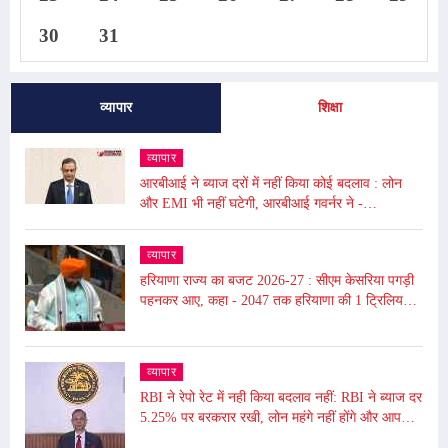
30
31
व्यापार
शिक्षा
व्यापार
आरबीआई ने ब्याज दरों में नहीं किया कोई बदलाव : लोन
और EMI भी नहीं घटेगी, आरबीआई गवर्नर ने -
अंतरराष्ट्रीय बाजार में उथल-पुथल के चलते महंगाई बढ़ी
व्यापार
हरियाणा राज्य का बजट 2026-27 : सीएम केसरिया पगड़ी
पहनकर आए, कहा - 2047 तक हरियाणा की 1 ट्रिलियन
डॉलर की इकॉनमी का लक्ष्य
व्यापार
RBI ने रेपो रेट में नही किया बदलाव नहीं: RBI ने ब्याज दर
5.25% पर बरकरार रखी, लोन महंगे नहीं होंगे और आपकी
EMI भी नहीं बढ़ेगी