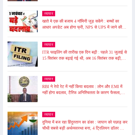
व्यापार
खाते मे एक की बजाय 4 नॉमिनी जुड़ सकेंगे : बच्चों का
आधार अपडेट अब होगा फ्री, NPS से UPS में जाने की
समय सीमा बढ़ी, जाने आज से ये हुए बदलाव
व्यापार
ITR फाइलिंग की तारीख एक दिन बढ़ी : पहले 31 जुलाई से
15 सितंबर तक बढ़ाई गई थी, अब 16 सितंबर तक बढ़ी,
ढाई घंटे बंद रहेगा पोर्टल बंद
व्यापार
RBI ने रेपो रेट में नहीं किया बदलाव : लोन और EMI में
नहीं होगा बदलाव, टैरिफ अनिश्चितता के कारण फैसला,
5.50% पर बरकरार रखा
व्यापार
दुनिया में बज रहा हिंदुस्तान का डंका : जापान को पछाड़ कर
चौथी सबसे बड़ी अर्थव्यवस्था बना, 4 ट्रिलियन डॉलर की
अर्थव्यवस्था