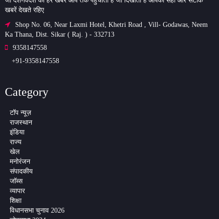
जो देश-विदेश की हर खबर आप तक पहुंचाता है जो दिखाता है आपको सही और सटीक
खबरें देखते रहिए
Shop No. 06, Near Laxmi Hotel, Khetri Road , Vill- Godawas, Neem
Ka Thana, Dist. Sikar ( Raj. ) - 332713
9358147558
+91-9358147558
Category
टॉप न्यूज़
राजस्थान
इंडिया
राज्य
खेल
मनोरंजन
संपादकीय
जॉब्स
व्यापार
शिक्षा
विधानसभा चुनाव 2026