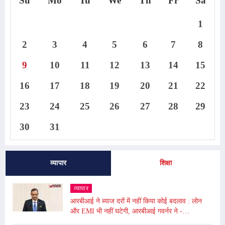
Su
Mo
Tu
We
Th
Fr
Sa
1
2
3
4
5
6
7
8
9
10
11
12
13
14
15
16
17
18
19
20
21
22
23
24
25
26
27
28
29
30
31
व्यापार
शिक्षा
व्यापार
आरबीआई ने ब्याज दरों में नहीं किया कोई बदलाव : लोन
और EMI भी नहीं घटेगी, आरबीआई गवर्नर ने -
अंतरराष्ट्रीय बाजार में उथल-पुथल के चलते महंगाई बढ़ी