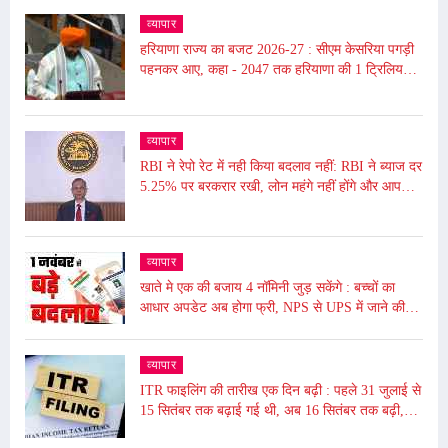
व्यापार
हरियाणा राज्य का बजट 2026-27 : सीएम केसरिया पगड़ी
पहनकर आए, कहा - 2047 तक हरियाणा की 1 ट्रिलियन
डॉलर की इकॉनमी का लक्ष्य
व्यापार
RBI ने रेपो रेट में नही किया बदलाव नहीं: RBI ने ब्याज दर
5.25% पर बरकरार रखी, लोन महंगे नहीं होंगे और आपकी
EMI भी नहीं बढ़ेगी
व्यापार
खाते मे एक की बजाय 4 नॉमिनी जुड़ सकेंगे : बच्चों का
आधार अपडेट अब होगा फ्री, NPS से UPS में जाने की
समय सीमा बढ़ी, जाने आज से ये हुए बदलाव
व्यापार
ITR फाइलिंग की तारीख एक दिन बढ़ी : पहले 31 जुलाई से
15 सितंबर तक बढ़ाई गई थी, अब 16 सितंबर तक बढ़ी,
ढाई घंटे बंद रहेगा पोर्टल बंद