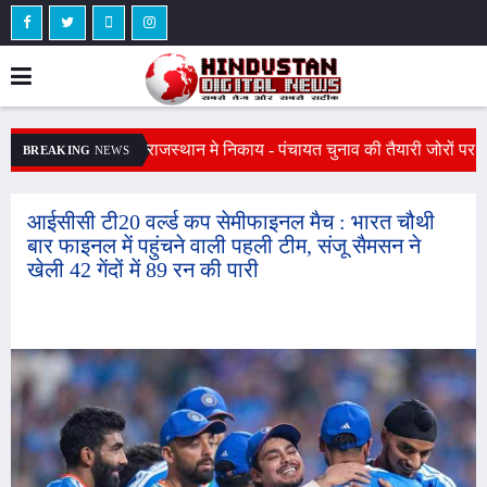
 मजदूर का शव : मुआवजे
राजस्थान मे निकाय - पंचायत चुनाव की तैयारी जोरों पर
व
BREAKING
NEWS
रवाई की मांग को लेकर
: जल्द निकलेगी आरक्षण लॉटरी, 309 निकाय और
क
े से हुआ हादसा
10,245 वार्डों का बदलेगा चुनावी समीकरण
ग
आईसीसी टी20 वर्ल्ड कप सेमीफाइनल मैच : भारत चौथी
बार फाइनल में पहुंचने वाली पहली टीम, संजू सैमसन ने
खेली 42 गेंदों में 89 रन की पारी