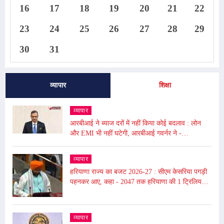
16
17
18
19
20
21
22
23
24
25
26
27
28
29
30
31
व्यापार
शिक्षा
व्यापार
आरबीआई ने ब्याज दरों में नहीं किया कोई बदलाव : लोन
और EMI भी नहीं घटेगी, आरबीआई गवर्नर ने -
अंतरराष्ट्रीय बाजार में उथल-पुथल के चलते महंगाई बढ़ी
व्यापार
हरियाणा राज्य का बजट 2026-27 : सीएम केसरिया पगड़ी
पहनकर आए, कहा - 2047 तक हरियाणा की 1 ट्रिलियन
डॉलर की इकॉनमी का लक्ष्य
व्यापार