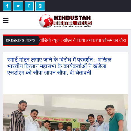
ीमकाथाना जिला स्थापना
वीडियो न्यूज : सीएम ने किया हथकरघा शोरूम का दौरा
A
BREAKING
NEWS
ुवाओं की नारेबाजी,
: सीएम ने लोकल फॉर लोकल के लिए किया
द
दोलन की दी चेतावनी
प्रोत्साहित, बोले - हथकरघा कारीगरी के लिए दुनिया
व
स्मार्ट मीटर लगाए जाने के विरोध में प्रदर्शन : अखिल
भारतीय किसान महासभा के कार्यकर्ताओं ने खंडेला
भर में मशहूर है
एसडीएम को सौंपा ज्ञापन सौंपा, दी चेतावनी