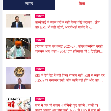
व्यापार
शिक्षा
व्यापार
आरबीआई ने ब्याज दरों में नहीं किया कोई बदलाव : लोन
और EMI भी नहीं घटेगी, आरबीआई गवर्नर ने -
अंतरराष्ट्रीय बाजार में उथल-पुथल के चलते महंगाई बढ़ी
व्यापार
हरियाणा राज्य का बजट 2026-27 : सीएम केसरिया पगड़ी
पहनकर आए, कहा - 2047 तक हरियाणा की 1 ट्रिलियन
डॉलर की इकॉनमी का लक्ष्य
व्यापार
RBI ने रेपो रेट में नही किया बदलाव नहीं: RBI ने ब्याज दर
5.25% पर बरकरार रखी, लोन महंगे नहीं होंगे और आपकी
EMI भी नहीं बढ़ेगी
व्यापार
खाते मे एक की बजाय 4 नॉमिनी जुड़ सकेंगे : बच्चों का
आधार अपडेट अब होगा फ्री, NPS से UPS में जाने की