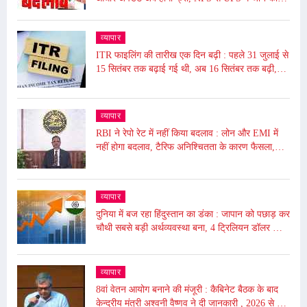
समय सीमा बढ़ी, जाने आज से ये हुए बदलाव
व्यापार
ITR फाइलिंग की तारीख एक दिन बढ़ी : पहले 31 जुलाई से
15 सितंबर तक बढ़ाई गई थी, अब 16 सितंबर तक बढ़ी,
ढाई घंटे बंद रहेगा पोर्टल बंद
व्यापार
RBI ने रेपो रेट में नहीं किया बदलाव : लोन और EMI में
नहीं होगा बदलाव, टैरिफ अनिश्चितता के कारण फैसला,
5.50% पर बरकरार रखा
व्यापार
दुनिया में बज रहा हिंदुस्तान का डंका : जापान को पछाड़ कर
चौथी सबसे बड़ी अर्थव्यवस्था बना, 4 ट्रिलियन डॉलर की
अर्थव्यवस्था
व्यापार
8वां वेतन आयोग बनाने की मंजूरी : कैबिनेट बैठक के बाद
केन्द्रीय मंत्री अश्वनी वैष्णव ने दी जानकारी , 2026 से लागू