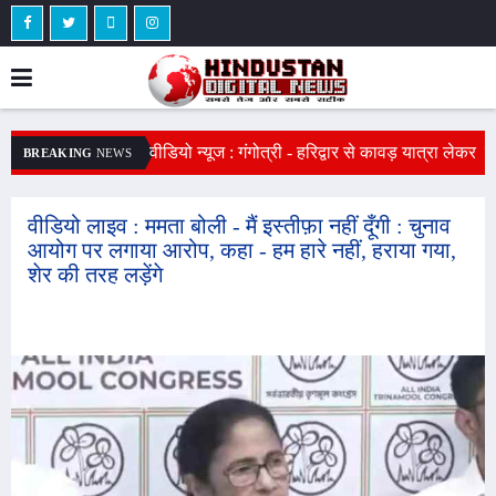
न हादसा : सीकर में
वीडियो न्यूज : गंगोत्री - हरिद्वार से कावड़ यात्रा लेकर
व
BREAKING
NEWS
टी में दबा, 40 लोगों की
पहुंचे भक्त : शिव भक्त सोमवार को करेंगे भोलेनाथ का
ब
जलाभिषेक, 11 दिन में 475 किलोमीटर की दूरी ते की
S
वीडियो लाइव : ममता बोली - मैं इस्तीफ़ा नहीं दूँगी : चुनाव
आयोग पर लगाया आरोप, कहा - हम हारे नहीं, हराया गया,
क
शेर की तरह लड़ेंगे