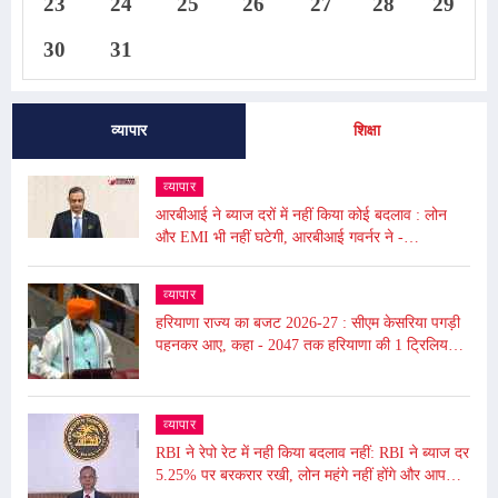
23
24
25
26
27
28
29
30
31
व्यापार
शिक्षा
व्यापार
आरबीआई ने ब्याज दरों में नहीं किया कोई बदलाव : लोन
और EMI भी नहीं घटेगी, आरबीआई गवर्नर ने -
अंतरराष्ट्रीय बाजार में उथल-पुथल के चलते महंगाई बढ़ी
व्यापार
हरियाणा राज्य का बजट 2026-27 : सीएम केसरिया पगड़ी
पहनकर आए, कहा - 2047 तक हरियाणा की 1 ट्रिलियन
डॉलर की इकॉनमी का लक्ष्य
व्यापार
RBI ने रेपो रेट में नही किया बदलाव नहीं: RBI ने ब्याज दर
5.25% पर बरकरार रखी, लोन महंगे नहीं होंगे और आपकी
EMI भी नहीं बढ़ेगी