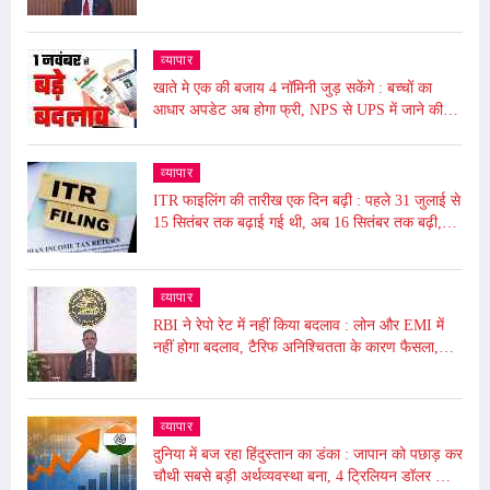
व्यापार
खाते मे एक की बजाय 4 नॉमिनी जुड़ सकेंगे : बच्चों का
आधार अपडेट अब होगा फ्री, NPS से UPS में जाने की
समय सीमा बढ़ी, जाने आज से ये हुए बदलाव
व्यापार
ITR फाइलिंग की तारीख एक दिन बढ़ी : पहले 31 जुलाई से
15 सितंबर तक बढ़ाई गई थी, अब 16 सितंबर तक बढ़ी,
ढाई घंटे बंद रहेगा पोर्टल बंद
व्यापार
RBI ने रेपो रेट में नहीं किया बदलाव : लोन और EMI में
नहीं होगा बदलाव, टैरिफ अनिश्चितता के कारण फैसला,
5.50% पर बरकरार रखा
व्यापार
दुनिया में बज रहा हिंदुस्तान का डंका : जापान को पछाड़ कर
चौथी सबसे बड़ी अर्थव्यवस्था बना, 4 ट्रिलियन डॉलर की