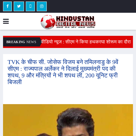
ीमकाथाना जिला स्थापना
वीडियो न्यूज : सीएम ने किया हथकरघा शोरूम का दौरा
A
BREAKING
NEWS
ुवाओं की नारेबाजी,
: सीएम ने लोकल फॉर लोकल के लिए किया
द
दोलन की दी चेतावनी
प्रोत्साहित, बोले - हथकरघा कारीगरी के लिए दुनिया
व
TVK के चीफ सी. जोसेफ विजय बने तमिलनाडु के 9वें
सीएम : राज्यपाल अर्लेकर ने दिलाई मुख्यमंत्री पद की
भर में मशहूर है
शपथ, 9 और मंत्रियों ने भी शपथ ली, 200 यूनिट फ्री
बिजली