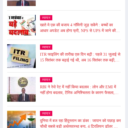
EMI भी नहीं बढ़ेगी
व्यापार
खाते मे एक की बजाय 4 नॉमिनी जुड़ सकेंगे : बच्चों का
आधार अपडेट अब होगा फ्री, NPS से UPS में जाने की
समय सीमा बढ़ी, जाने आज से ये हुए बदलाव
व्यापार
ITR फाइलिंग की तारीख एक दिन बढ़ी : पहले 31 जुलाई से
15 सितंबर तक बढ़ाई गई थी, अब 16 सितंबर तक बढ़ी,
ढाई घंटे बंद रहेगा पोर्टल बंद
व्यापार
RBI ने रेपो रेट में नहीं किया बदलाव : लोन और EMI में
नहीं होगा बदलाव, टैरिफ अनिश्चितता के कारण फैसला,
5.50% पर बरकरार रखा
व्यापार
दुनिया में बज रहा हिंदुस्तान का डंका : जापान को पछाड़ कर
चौथी सबसे बड़ी अर्थव्यवस्था बना, 4 ट्रिलियन डॉलर की