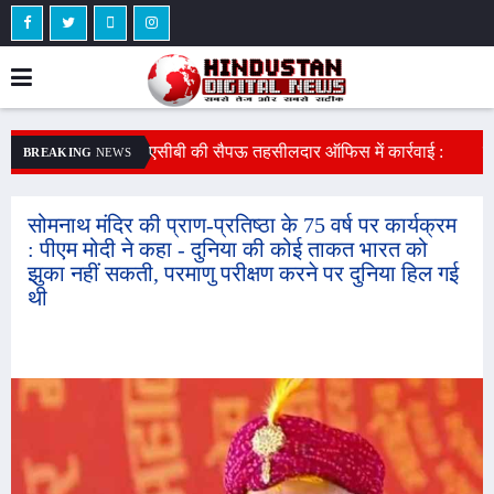
े लौटेगी : दो साल बाद
एसीबी की सैपऊ तहसीलदार ऑफिस में कार्रवाई :
स
BREAKING
NEWS
 बोली - वे मुझे जेल में
तहसीलदार का रीडर 4 हजार रुपए रिश्वत लेते हुए
प
ैं
गिरफ्तार, नामांतरण के एवज में मांगी थी घुस, 14 हजार
फ
सोमनाथ मंदिर की प्राण-प्रतिष्ठा के 75 वर्ष पर कार्यक्रम
: पीएम मोदी ने कहा - दुनिया की कोई ताकत भारत को
ले चुका था पहले
झुका नहीं सकती, परमाणु परीक्षण करने पर दुनिया हिल गई
थी