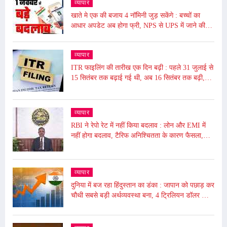
व्यापार
खाते मे एक की बजाय 4 नॉमिनी जुड़ सकेंगे : बच्चों का
आधार अपडेट अब होगा फ्री, NPS से UPS में जाने की
समय सीमा बढ़ी, जाने आज से ये हुए बदलाव
व्यापार
ITR फाइलिंग की तारीख एक दिन बढ़ी : पहले 31 जुलाई से
15 सितंबर तक बढ़ाई गई थी, अब 16 सितंबर तक बढ़ी,
ढाई घंटे बंद रहेगा पोर्टल बंद
व्यापार
RBI ने रेपो रेट में नहीं किया बदलाव : लोन और EMI में
नहीं होगा बदलाव, टैरिफ अनिश्चितता के कारण फैसला,
5.50% पर बरकरार रखा
व्यापार
दुनिया में बज रहा हिंदुस्तान का डंका : जापान को पछाड़ कर
चौथी सबसे बड़ी अर्थव्यवस्था बना, 4 ट्रिलियन डॉलर की
अर्थव्यवस्था