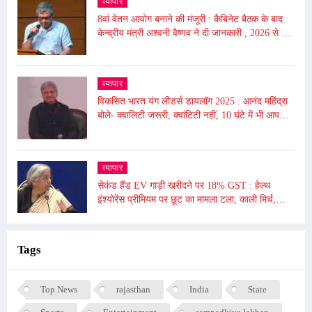
व्यापार
8वां वेतन आयोग बनाने की मंजूरी : कैबिनेट बैठक के बाद
केन्द्रीय मंत्री अश्वनी वैष्णव ने दी जानकारी , 2026 से लागू
होगा
व्यापार
विकसित भारत यंग लीडर्स डायलॉग 2025 : आनंद महिंद्रा
बोले- क्वालिटी जरूरी, क्वांटिटी नहीं, 10 घंटे में भी आप
दुनिया बदल सकते हैं
व्यापार
सेकंड हैंड EV गाड़ी खरीदने पर 18% GST : हेल्थ
इंश्योरेंस प्रीमियम पर छूट का मामला टला, काली मिर्च,
किशमिश को दी गई छूट
Tags
Top News
rajasthan
India
State