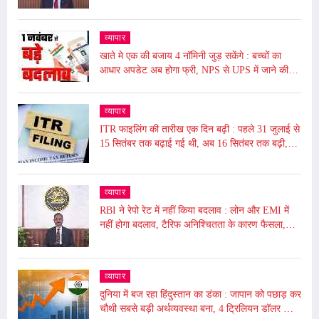
व्यापार
खाते मे एक की बजाय 4 नॉमिनी जुड़ सकेंगे : बच्चों का
आधार अपडेट अब होगा फ्री, NPS से UPS में जाने की
समय सीमा बढ़ी, जाने आज से ये हुए बदलाव
व्यापार
ITR फाइलिंग की तारीख एक दिन बढ़ी : पहले 31 जुलाई से
15 सितंबर तक बढ़ाई गई थी, अब 16 सितंबर तक बढ़ी,
ढाई घंटे बंद रहेगा पोर्टल बंद
व्यापार
RBI ने रेपो रेट में नहीं किया बदलाव : लोन और EMI में
नहीं होगा बदलाव, टैरिफ अनिश्चितता के कारण फैसला,
5.50% पर बरकरार रखा
व्यापार
दुनिया में बज रहा हिंदुस्तान का डंका : जापान को पछाड़ कर
चौथी सबसे बड़ी अर्थव्यवस्था बना, 4 ट्रिलियन डॉलर की