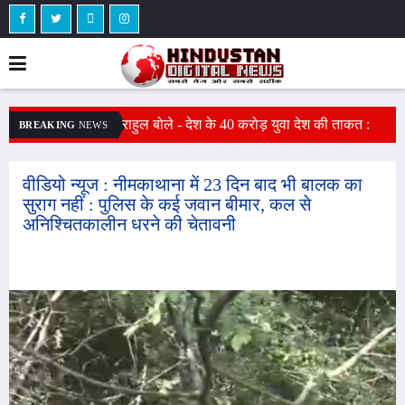
जयपुर में संविदा नर्सेज का हाईवोल्टेज प्रदर्शन: मांगों को
स
BREAKING
NEWS
राहुल बोले - देश के 40 करोड़ युवा देश की ताकत :
लेकर 3 नर्सेज पानी की टंकी पर चढ़े, आत्महत्या की
म
राहुल गांधी ने रील को नशा बताया, बोले - 1,000 युवाओं
में से सिर्फ 12 को ही नौकरी
चेतावनी दी, पेट्रोल से भरी बोतल दिखाई
टी
वीडियो न्यूज : नीमकाथाना में 23 दिन बाद भी बालक का
सुराग नहीं : पुलिस के कई जवान बीमार, कल से
अनिश्चितकालीन धरने की चेतावनी