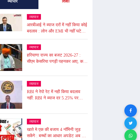
व्यापार
शिक्षा
व्यापार
आरबीआई ने ब्याज दरों में नहीं किया कोई
बदलाव : लोन और EMI भी नहीं घटेगी,
आरबीआई गवर्नर ने - अंतरराष्ट्रीय
बाजार में उथल-पुथल के चलते महंगाई
व्यापार
बढ़ी
हरियाणा राज्य का बजट 2026-27 :
सीएम केसरिया पगड़ी पहनकर आए, कहा
- 2047 तक हरियाणा की 1 ट्रिलियन
डॉलर की इकॉनमी का लक्ष्य
व्यापार
RBI ने रेपो रेट में नही किया बदलाव
नहीं: RBI ने ब्याज दर 5.25% पर
बरकरार रखी, लोन महंगे नहीं होंगे और
आपकी EMI भी नहीं बढ़ेगी
व्यापार
खाते मे एक की बजाय 4 नॉमिनी जुड़
सकेंगे : बच्चों का आधार अपडेट अब होगा