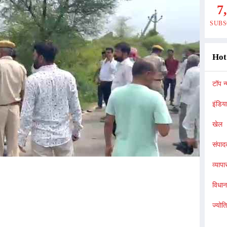
7
SUBS
Hot
टॉप न्
इंडिय
खेल
संपा
व्यापा
विधा
ज्योत