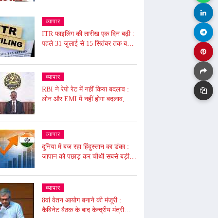
फ्री, NPS से UPS में जाने की समय
सीमा बढ़ी, जाने आज से ये हुए बदलाव
व्यापार
ITR फाइलिंग की तारीख एक दिन बढ़ी :
पहले 31 जुलाई से 15 सितंबर तक बढ़ाई
गई थी, अब 16 सितंबर तक बढ़ी, ढाई
घंटे बंद रहेगा पोर्टल बंद
व्यापार
RBI ने रेपो रेट में नहीं किया बदलाव :
लोन और EMI में नहीं होगा बदलाव,
टैरिफ अनिश्चितता के कारण फैसला,
5.50% पर बरकरार रखा
व्यापार
दुनिया में बज रहा हिंदुस्तान का डंका :
जापान को पछाड़ कर चौथी सबसे बड़ी
अर्थव्यवस्था बना, 4 ट्रिलियन डॉलर की
अर्थव्यवस्था
व्यापार
8वां वेतन आयोग बनाने की मंजूरी :
कैबिनेट बैठक के बाद केन्द्रीय मंत्री