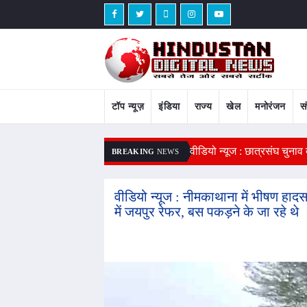
टॉप न्यूज़
इंडिया
राज्य
खेल
मनोरंजन
स
्त सचिव नियुक्त किया, विवेश 2020 बैच के ICAS
वीडियो न्यूज : छात्रसंघ चुना
BREAKING
NEWS
वीडियो न्यूज : नीमकाथाना में भीषण हा
में जयपुर रेफर, बस पकड़ने के जा रहे थे