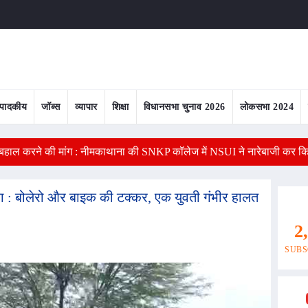
ंपादकीय
जॉब्स
व्यापार
शिक्षा
विधानसभा चुनाव 2026
लोकसभा 2024
व बहाल करने की मांग : नीमकाथाना की SNKP कॉलेज में NSUI ने नारेबाजी कर किया 
दसा : बोलेरो और बाइक की टक्कर, एक युवती गंभीर हालत
2
SUBS