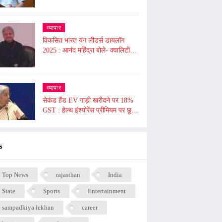
अश्वनी वैष्णव ने दी जानकारी , 2026 से
लागू होगा
व्यापार
विकसित भारत यंग लीडर्स डायलॉग
2025 : आनंद महिंद्रा बोले- क्वालिटी
जरूरी, क्वांटिटी नहीं, 10 घंटे में भी आप
दुनिया बदल सकते हैं
व्यापार
सेकंड हैंड EV गाड़ी खरीदने पर 18%
GST : हेल्थ इंश्योरेंस प्रीमियम पर छूट
का मामला टला, काली मिर्च, किशमिश को
दी गई छूट
s
Top News
rajasthan
India
State
Sports
Entertainment
sampadkiya lekhan
career