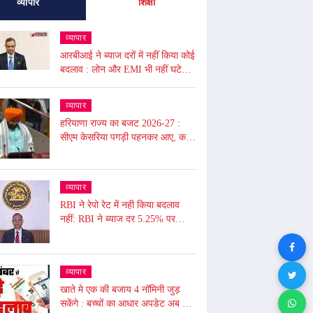
व्यापार
शिक्षा
व्यापार
आरबीआई ने ब्याज दरों में नहीं किया कोई
बदलाव : लोन और EMI भी नहीं घटेगी,
आरबीआई गवर्नर ने - अंतरराष्ट्रीय
बाजार में उथल-पुथल के चलते महंगाई
व्यापार
बढ़ी
हरियाणा राज्य का बजट 2026-27 :
सीएम केसरिया पगड़ी पहनकर आए, कहा
- 2047 तक हरियाणा की 1 ट्रिलियन
डॉलर की इकॉनमी का लक्ष्य
व्यापार
RBI ने रेपो रेट में नही किया बदलाव
नहीं: RBI ने ब्याज दर 5.25% पर
बरकरार रखी, लोन महंगे नहीं होंगे और
आपकी EMI भी नहीं बढ़ेगी
व्यापार
खाते मे एक की बजाय 4 नॉमिनी जुड़
सकेंगे : बच्चों का आधार अपडेट अब होगा