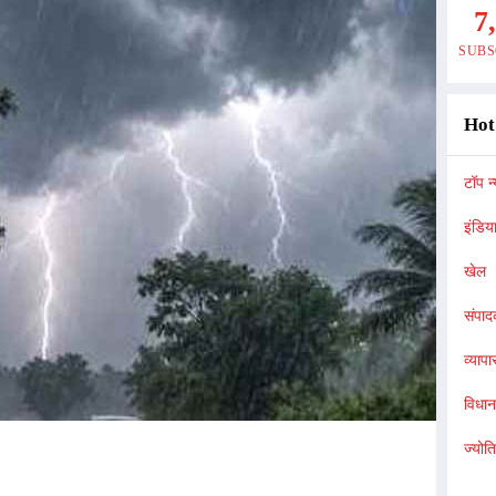
7
SUBS
Hot
टॉप न्
इंडिय
खेल
संपा
व्यापा
विधा
ज्योत