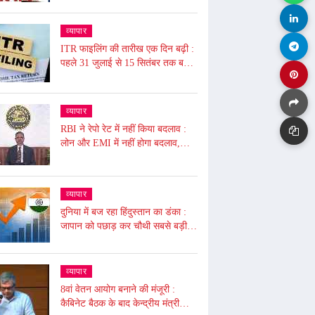
फ्री, NPS से UPS में जाने की समय
सीमा बढ़ी, जाने आज से ये हुए बदलाव
व्यापार
ITR फाइलिंग की तारीख एक दिन बढ़ी :
पहले 31 जुलाई से 15 सितंबर तक बढ़ाई
गई थी, अब 16 सितंबर तक बढ़ी, ढाई
घंटे बंद रहेगा पोर्टल बंद
व्यापार
RBI ने रेपो रेट में नहीं किया बदलाव :
लोन और EMI में नहीं होगा बदलाव,
टैरिफ अनिश्चितता के कारण फैसला,
5.50% पर बरकरार रखा
व्यापार
दुनिया में बज रहा हिंदुस्तान का डंका :
जापान को पछाड़ कर चौथी सबसे बड़ी
अर्थव्यवस्था बना, 4 ट्रिलियन डॉलर की
अर्थव्यवस्था
व्यापार
8वां वेतन आयोग बनाने की मंजूरी :
कैबिनेट बैठक के बाद केन्द्रीय मंत्री