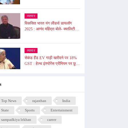
अश्वनी वैष्णव ने दी जानकारी , 2026 से
लागू होगा
व्यापार
विकसित भारत यंग लीडर्स डायलॉग
2025 : आनंद महिंद्रा बोले- क्वालिटी
जरूरी, क्वांटिटी नहीं, 10 घंटे में भी आप
दुनिया बदल सकते हैं
व्यापार
सेकंड हैंड EV गाड़ी खरीदने पर 18%
GST : हेल्थ इंश्योरेंस प्रीमियम पर छूट
का मामला टला, काली मिर्च, किशमिश को
दी गई छूट
s
Top News
rajasthan
India
State
Sports
Entertainment
sampadkiya lekhan
career