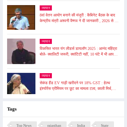
व्यापार
8वां वेतन आयोग बनाने की मंजूरी : कैबिनेट बैठक के बाद
केन्द्रीय मंत्री अश्वनी वैष्णव ने दी जानकारी , 2026 से लागू
होगा
व्यापार
विकसित भारत यंग लीडर्स डायलॉग 2025 : आनंद महिंद्रा
बोले- क्वालिटी जरूरी, क्वांटिटी नहीं, 10 घंटे में भी आप
दुनिया बदल सकते हैं
व्यापार
सेकंड हैंड EV गाड़ी खरीदने पर 18% GST : हेल्थ
इंश्योरेंस प्रीमियम पर छूट का मामला टला, काली मिर्च,
किशमिश को दी गई छूट
Tags
Top News
rajasthan
India
State