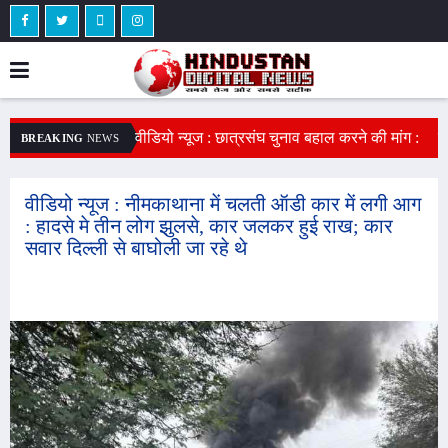
ेट मंत्री के अतिरिक्त
वीडियो न्यूज : छात्रसंघ चुनाव बहाल करने की मांग :
ए
BREAKING
NEWS
री राजीव रंजन सिंह का
नीमकाथाना की SNKP कॉलेज में NSUI ने नारेबाजी
ख
 विवेश 2020 बैच के
कर किया प्रदर्शन, सरकार की सद्बुद्धि के लिए यज्ञ
उ
वीडियो न्यूज : नीमकाथाना में चलती ऑडी कार में लगी आग
: हादसे मे तीन लोग झुलसे, कार जलकर हुई राख; कार
सवार दिल्ली से बाघोली जा रहे थे