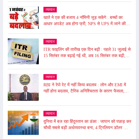
व्यापार
खाते मे एक की बजाय 4 नॉमिनी जुड़ सकेंगे : बच्चों का
आधार अपडेट अब होगा फ्री, NPS से UPS में जाने की
समय सीमा बढ़ी, जाने आज से ये हुए बदलाव
व्यापार
ITR फाइलिंग की तारीख एक दिन बढ़ी : पहले 31 जुलाई से
15 सितंबर तक बढ़ाई गई थी, अब 16 सितंबर तक बढ़ी,
ढाई घंटे बंद रहेगा पोर्टल बंद
व्यापार
RBI ने रेपो रेट में नहीं किया बदलाव : लोन और EMI में
नहीं होगा बदलाव, टैरिफ अनिश्चितता के कारण फैसला,
5.50% पर बरकरार रखा
व्यापार
दुनिया में बज रहा हिंदुस्तान का डंका : जापान को पछाड़ कर
चौथी सबसे बड़ी अर्थव्यवस्था बना, 4 ट्रिलियन डॉलर की
अर्थव्यवस्था