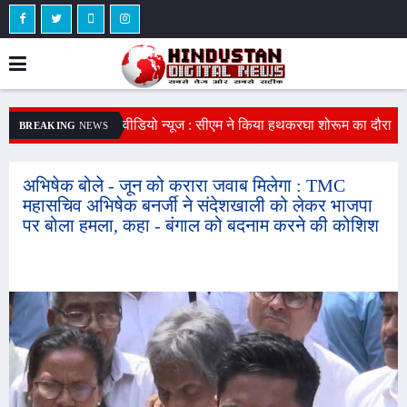
AISA अध्यक्ष नेहा बोरा पर फेंकी स्याही : प्रदर्शन के
न
BREAKING
NEWS
वीडियो न्यूज : सीएम ने किया हथकरघा शोरूम का दौरा
दौरान मची अफरातफरी, परीक्षा में धांधली के खिलाफ
स
: सीएम ने लोकल फॉर लोकल के लिए किया
विधानसभा घेरने निकली थीं
प्रोत्साहित, बोले - हथकरघा कारीगरी के लिए दुनिया
अ
अभिषेक बोले - जून को करारा जवाब मिलेगा : TMC
महासचिव अभिषेक बनर्जी ने संदेशखाली को लेकर भाजपा
भर में मशहूर है
I
पर बोला हमला, कहा - बंगाल को बदनाम करने की कोशिश