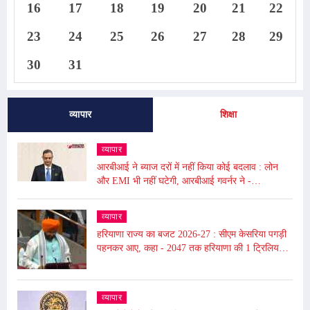
16
17
18
19
20
21
22
23
24
25
26
27
28
29
30
31
व्यापार
शिक्षा
व्यापार
आरबीआई ने ब्याज दरों में नहीं किया कोई बदलाव : लोन
और EMI भी नहीं घटेगी, आरबीआई गवर्नर ने -
अंतरराष्ट्रीय बाजार में उथल-पुथल के चलते महंगाई बढ़ी
व्यापार
हरियाणा राज्य का बजट 2026-27 : सीएम केसरिया पगड़ी
पहनकर आए, कहा - 2047 तक हरियाणा की 1 ट्रिलियन
डॉलर की इकॉनमी का लक्ष्य
व्यापार