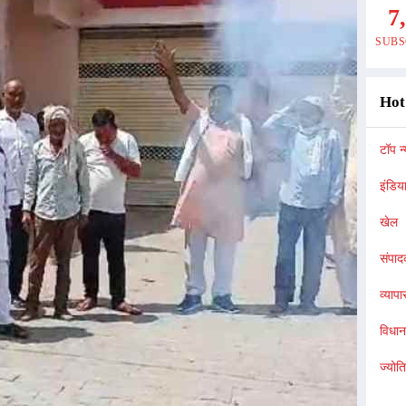
7
SUBS
Hot
टॉप न्
इंडिय
खेल
संपा
व्यापा
विधा
ज्योत