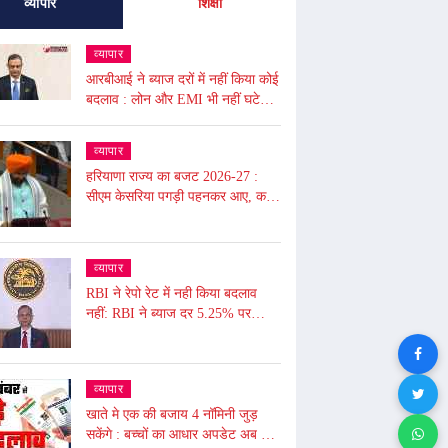
व्यापार
शिक्षा
व्यापार
आरबीआई ने ब्याज दरों में नहीं किया कोई
बदलाव : लोन और EMI भी नहीं घटेगी,
आरबीआई गवर्नर ने - अंतरराष्ट्रीय
बाजार में उथल-पुथल के चलते महंगाई
व्यापार
बढ़ी
हरियाणा राज्य का बजट 2026-27 :
सीएम केसरिया पगड़ी पहनकर आए, कहा
- 2047 तक हरियाणा की 1 ट्रिलियन
डॉलर की इकॉनमी का लक्ष्य
व्यापार
RBI ने रेपो रेट में नही किया बदलाव
नहीं: RBI ने ब्याज दर 5.25% पर
बरकरार रखी, लोन महंगे नहीं होंगे और
आपकी EMI भी नहीं बढ़ेगी
व्यापार
खाते मे एक की बजाय 4 नॉमिनी जुड़
सकेंगे : बच्चों का आधार अपडेट अब होगा