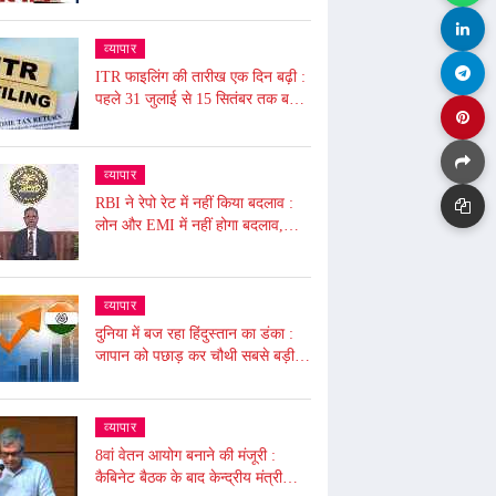
फ्री, NPS से UPS में जाने की समय
सीमा बढ़ी, जाने आज से ये हुए बदलाव
व्यापार
ITR फाइलिंग की तारीख एक दिन बढ़ी :
पहले 31 जुलाई से 15 सितंबर तक बढ़ाई
गई थी, अब 16 सितंबर तक बढ़ी, ढाई
घंटे बंद रहेगा पोर्टल बंद
व्यापार
RBI ने रेपो रेट में नहीं किया बदलाव :
लोन और EMI में नहीं होगा बदलाव,
टैरिफ अनिश्चितता के कारण फैसला,
5.50% पर बरकरार रखा
व्यापार
दुनिया में बज रहा हिंदुस्तान का डंका :
जापान को पछाड़ कर चौथी सबसे बड़ी
अर्थव्यवस्था बना, 4 ट्रिलियन डॉलर की
अर्थव्यवस्था
व्यापार
8वां वेतन आयोग बनाने की मंजूरी :
कैबिनेट बैठक के बाद केन्द्रीय मंत्री