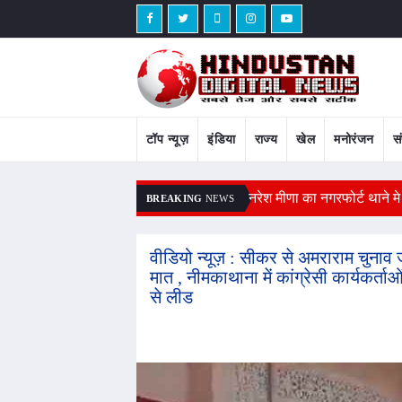
टॉप न्यूज़
इंडिया
राज्य
खेल
मनोरंजन
स
 सांसदों ने उठाए मुद्दे
नरेश मीणा का नगरफोर्ट थाने मे 
BREAKING
NEWS
वीडियो न्यूज़ : सीकर से अमराराम चुनाव 
मात , नीमकाथाना में कांग्रेसी कार्यकर्त
से लीड