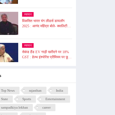
अश्वनी वैष्णव ने दी जानकारी , 2026 से
लागू होगा
व्यापार
विकसित भारत यंग लीडर्स डायलॉग
2025 : आनंद महिंद्रा बोले- क्वालिटी
जरूरी, क्वांटिटी नहीं, 10 घंटे में भी आप
दुनिया बदल सकते हैं
व्यापार
सेकंड हैंड EV गाड़ी खरीदने पर 18%
GST : हेल्थ इंश्योरेंस प्रीमियम पर छूट
का मामला टला, काली मिर्च, किशमिश को
दी गई छूट
s
Top News
rajasthan
India
State
Sports
Entertainment
sampadkiya lekhan
career